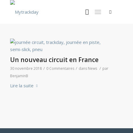
Un nouveau circuit en France
/
/
/
30 novembre 2018
0 Commentaires
dans
News
par
BenjaminB
Lire la suite