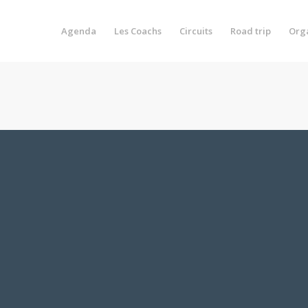
Agenda
Les Coachs
Circuits
Road trip
Org